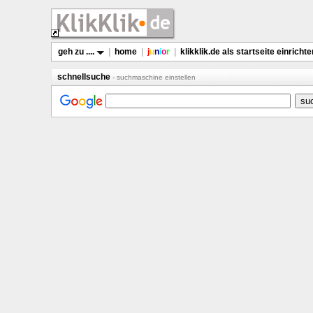
geh zu ....
|
home
|
j
u
n
i
o
r
|
klikklik.de als startseite einrichte
schnellsuche
- suchmaschine einstellen