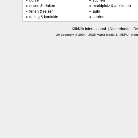
borse
suchen
essen & trinken
marktplatz & auktionen
ferien & reisen
auto
dating & kontakte
karriere
KlikKlik international: |
Niederlande
|
Be
Urheberrecht © 2004 - 2026
Markit Media
&
IMKRU
-
Kont